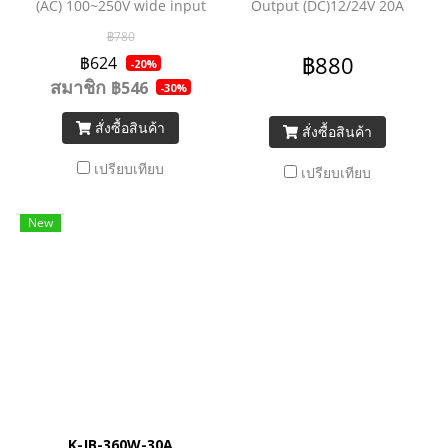
(AC) 100~250V wide input
Output (DC)12/24V 20A
Output (DC) 12/24V Output
฿780
Power 200W
฿880
฿624
-20%
สมาชิก
฿546
-30%
สั่งซื้อสินค้า
สั่งซื้อสินค้า
เปรียบเทียบ
เปรียบเทียบ
New
K-JB-360W-30A