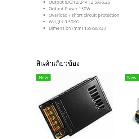
Output (DC)12/24V 12.5A/6.25
Output Power 150W
Overload / short circuit protection
Weight 0.50KG
Dimension (mm) 159x98x38
สินค้าเกี่ยวข้อง
New
New