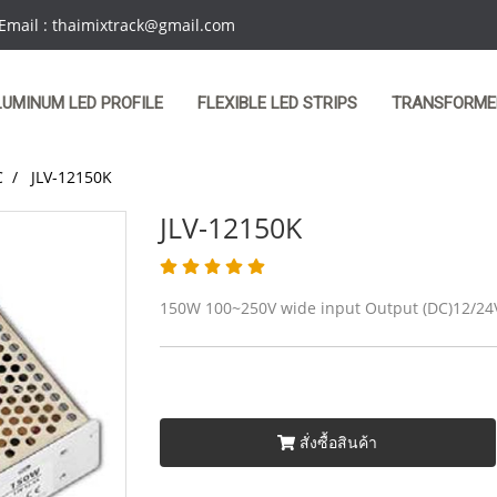
 Email : thaimixtrack@gmail.com
LUMINUM LED PROFILE
FLEXIBLE LED STRIPS
TRANSFORME
C
JLV-12150K
JLV-12150K
150W 100~250V wide input Output (DC)12/24V
สั่งซื้อสินค้า