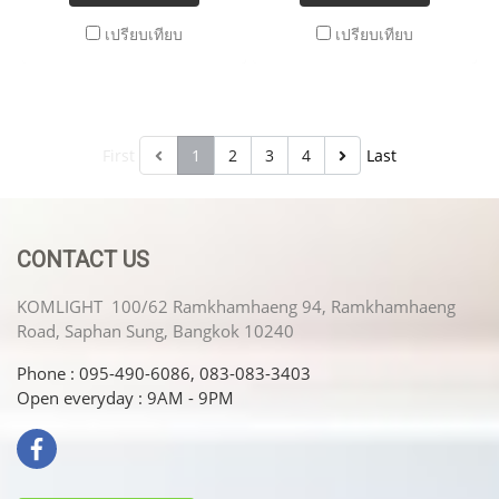
เปรียบเทียบ
เปรียบเทียบ
First
1
2
3
4
Last
CONTACT US
KOMLIGHT 100/62 Ramkhamhaeng 94, Ramkhamhaeng
Road, Saphan Sung, Bangkok 10240
Phone : 095-490-6086, 083-083-3403
Open everyday : 9AM - 9PM