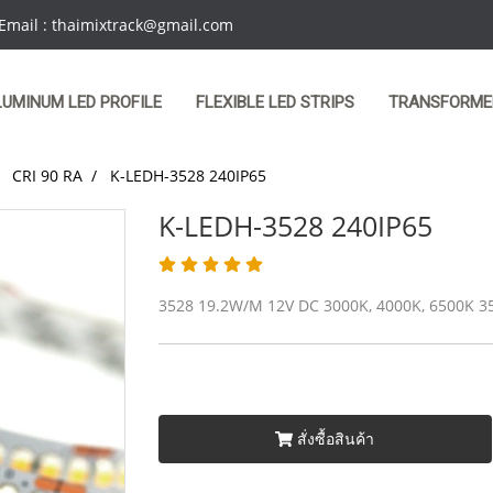
 Email : thaimixtrack@gmail.com
LUMINUM LED PROFILE
FLEXIBLE LED STRIPS
TRANSFORME
CRI 90 RA
K-LEDH-3528 240IP65
K-LEDH-3528 240IP65
3528 19.2W/M 12V DC 3000K, 4000K, 6500K 3
สั่งซื้อสินค้า