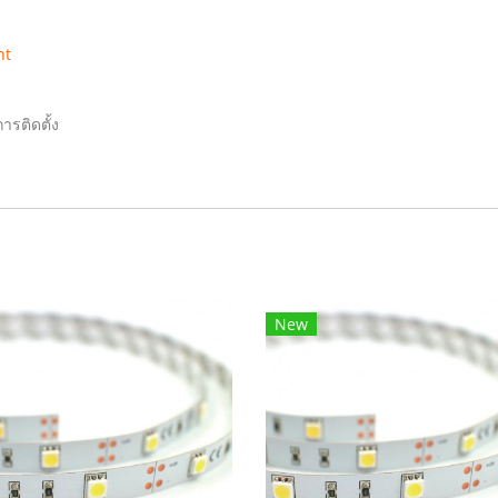
ht
ารติดตั้ง
New