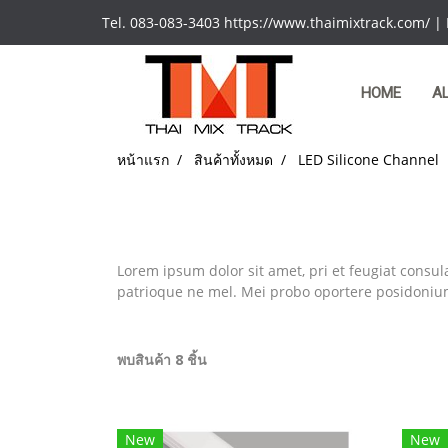
Tel. 083-083-3403 https://www.thaimixtrack.com/ |
HOME
A
หน้าแรก
สินค้าทั้งหมด
LED Silicone Channel
Lorem ipsum dolor sit amet, pri et feugiat consul
patrioque ne mel. Mei probo oportere posidonium 
พบสินค้า 8 ชิ้น
New
New