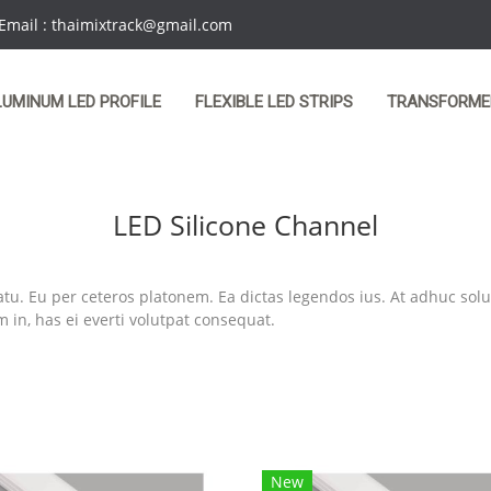
 Email : thaimixtrack@gmail.com
LUMINUM LED PROFILE
FLEXIBLE LED STRIPS
TRANSFORME
LED Silicone Channel
atu. Eu per ceteros platonem. Ea dictas legendos ius. At adhuc sol
in, has ei everti volutpat consequat.
New