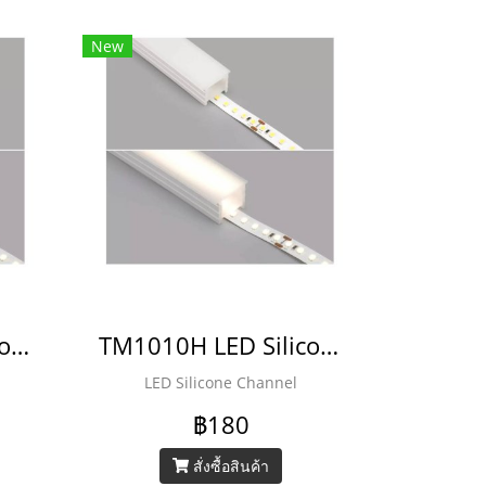
New
TM1212H LED Silicone Channel
TM1010H LED Silicone Channel
LED Silicone Channel
฿180
สั่งซื้อสินค้า