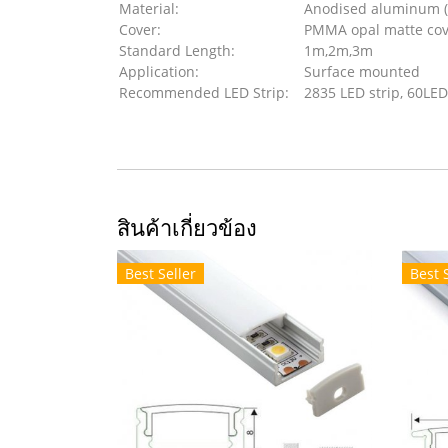
Material:
Anodised aluminum (
Cover:
PMMA opal matte cov
Standard Length:
1m,2m,3m
Application:
Surface mounted
Recommended LED Strip:
2835 LED strip, 60LE
สินค้าเกี่ยวข้อง
Best Seller
Best 