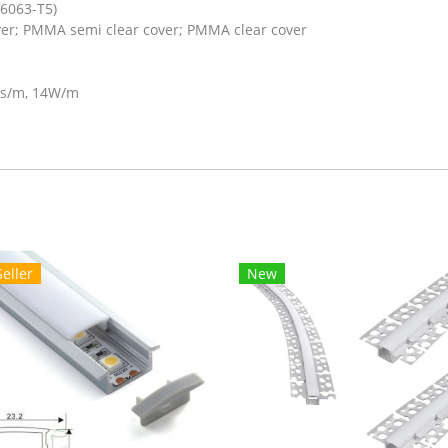
6063-T5)
er; PMMA semi clear cover; PMMA clear cover
Ds/m, 14W/m
Seller
New