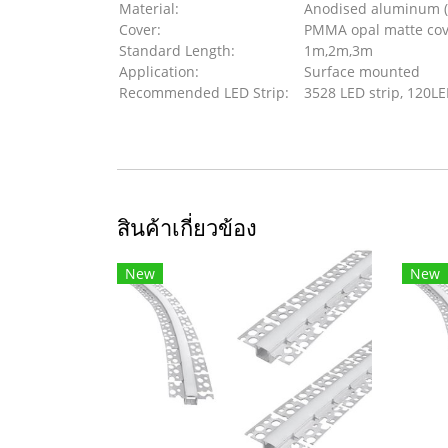
Material:
Anodised aluminum (
Cover:
PMMA opal matte cove
Standard Length:
1m,2m,3m
Application:
Surface mounted
Recommended LED Strip:
3528 LED strip, 120L
สินค้าเกี่ยวข้อง
New
New