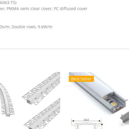
6063-T5)
r; PMMA semi clear cover; PC diffused cover
EDs/m, Double rows, 9.6W/m
Best Seller