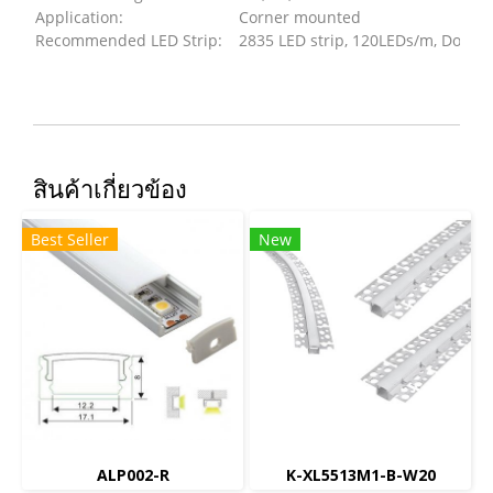
Application:
Corner mounted
Recommended LED Strip:
2835 LED strip, 120LEDs/m, Doubl
สินค้าเกี่ยวข้อง
Best Seller
New
ALP002-R
K-XL5513M1-B-W20