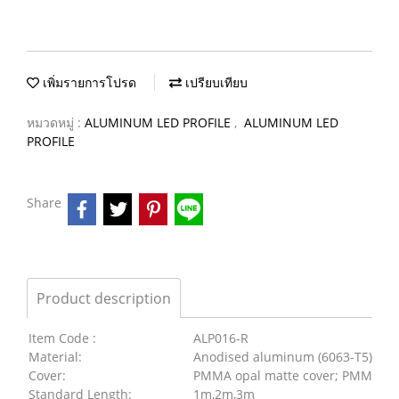
เพิ่มรายการโปรด
เปรียบเทียบ
หมวดหมู่ :
ALUMINUM LED PROFILE
,
ALUMINUM LED
PROFILE
Share
Product description
Item Code :
ALP016-R
Material:
Anodised aluminum (6063-T5)
Cover:
PMMA opal matte cover; PMMA semi
Standard Length:
1m,2m,3m