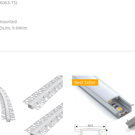
6063-T5)
 mounted
EDs/m, 9.6W/m
Best Seller