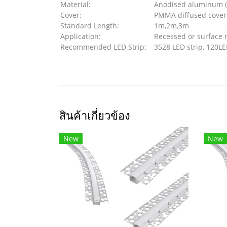
Material:
Anodised aluminum (
Cover:
PMMA diffused cover
Standard Length:
1m,2m,3m
Application:
Recessed or surface
Recommended LED Strip:
3528 LED strip, 120L
สินค้าเกี่ยวข้อง
New
New