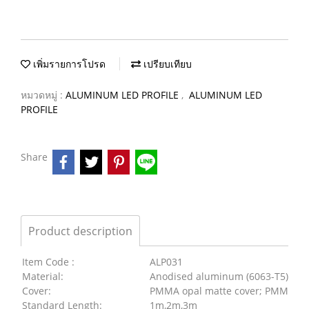
เพิ่มรายการโปรด
เปรียบเทียบ
หมวดหมู่ :
ALUMINUM LED PROFILE
,
ALUMINUM LED
PROFILE
Share
Product description
Item Code :
ALP031
Material:
Anodised aluminum (6063-T5)
Cover:
PMMA opal matte cover; PMMA semi
Standard Length:
1m,2m,3m