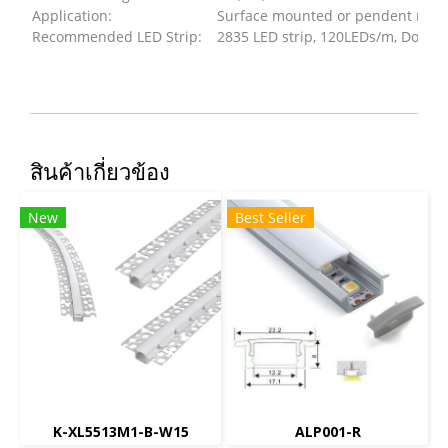
Application:
Surface mounted or pendent mou
Recommended LED Strip:
2835 LED strip, 120LEDs/m, Doubl
สินค้าเกี่ยวข้อง
New
Best Seller
K-XL5513M1-B-W15
ALP001-R