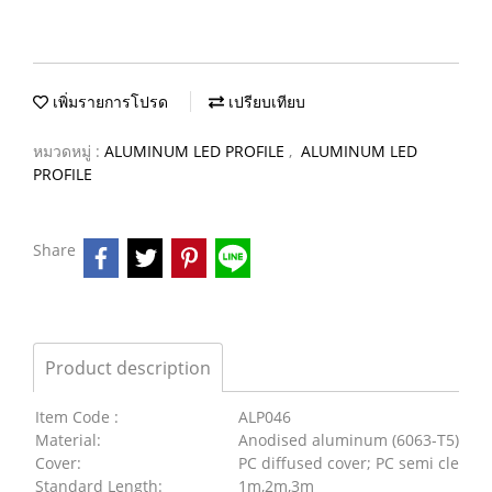
เพิ่มรายการโปรด
เปรียบเทียบ
หมวดหมู่ :
ALUMINUM LED PROFILE
,
ALUMINUM LED
PROFILE
Share
Product description
Item Code :
ALP046
Material:
Anodised aluminum (6063-T5)
Cover:
PC diffused cover; PC semi clear c
Standard Length:
1m,2m,3m