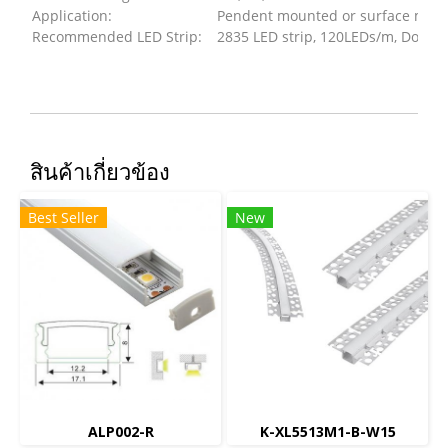
Application:
Pendent mounted or surface mou
Recommended LED Strip:
2835 LED strip, 120LEDs/m, Doubl
สินค้าเกี่ยวข้อง
Best Seller
New
ALP002-R
K-XL5513M1-B-W15