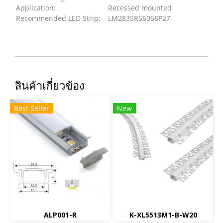
Application:
Recessed mounted
Recommended LED Strip:
LM2835R56068P27
สินค้าเกี่ยวข้อง
Best Seller
New
ALP001-R
K-XL5513M1-B-W20