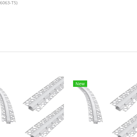
6063-T5)
New