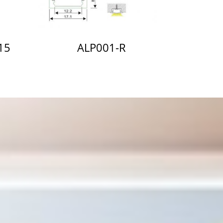
15
ALP001-R