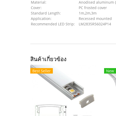
Material:
Anodised aluminum (
Cover:
PC frosted cover
Standard Length:
1m,2m,3m
Application:
Recessed mounted
Recommended LED Strip:
LM2835R56024P14
สินค้าเกี่ยวข้อง
Best Seller
New