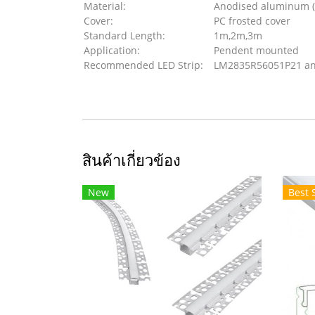
Material:
Anodised aluminum (
Cover:
PC frosted cover
Standard Length:
1m,2m,3m
Application:
Pendent mounted
Recommended LED Strip:
LM2835R56051P21 a
สินค้าเกี่ยวข้อง
New
Best 