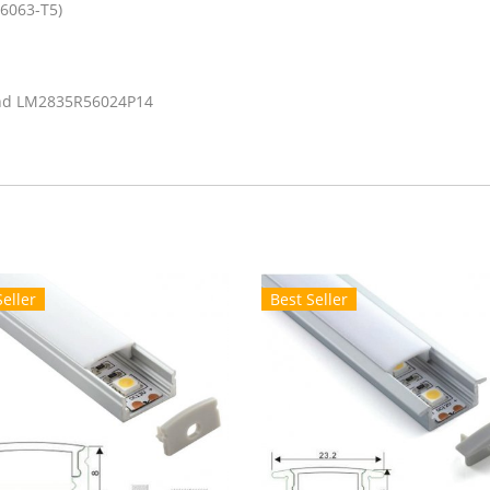
6063-T5)
nd LM2835R56024P14
Seller
Best Seller