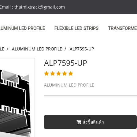
 Email : thaimixtrack@gmail.com
LUMINUM LED PROFILE
FLEXIBLE LED STRIPS
TRANSFORME
LE
ALUMINUM LED PROFILE
ALP7595-UP
ALP7595-UP
ALUMINUM LED PROFILE
สั่งซื้อสินค้า