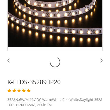
K-LEDS-35289 IP20
3528 9.6W/M 12V DC WarmWhite,CoolWhite,Daylight 3528
LEDs (120LEDs/M) 860lm/M