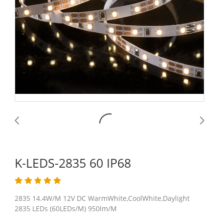
K-LEDS-2835 60 IP68
2835 14.4W/M 12V DC WarmWhite,CoolWhite,Daylight
2835 LEDs (60LEDs/M) 950lm/M