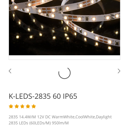
K-LEDS-2835 60 IP65
2835 14.4W/M 12V DC WarmWhite,CoolWhite,Daylight
2835 LEDs (60LEDs/M) 950lm/M