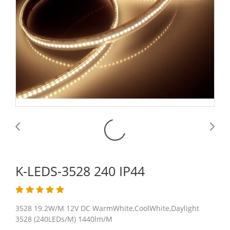
K-LEDS-3528 240 IP44
3528 19.2W/M 12V DC WarmWhite,CoolWhite,Daylight
3528 (240LEDs/M) 1440lm/M