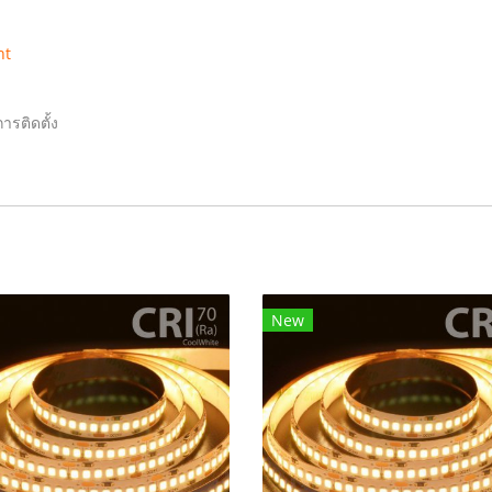
ht
ารติดตั้ง
New