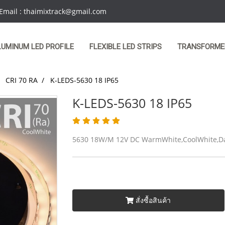
 Email : thaimixtrack@gmail.com
LUMINUM LED PROFILE
FLEXIBLE LED STRIPS
TRANSFORME
CRI 70 RA
K-LEDS-5630 18 IP65
K-LEDS-5630 18 IP65
5630 18W/M 12V DC WarmWhite,CoolWhite,Da
สั่งซื้อสินค้า