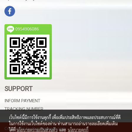
0954906086
SUPPORT
INFORM PAYMENT
TRACKING NUMBER
เว็บไซต์นี้มีการใช้งานคุกกี้ เพื่อเพิ่มประสิทธิภาพและประสบการณ์ที่ดี
ในการใช้งานเว็บไซต์ของท่าน ท่านสามารถอ่านรายละเอียดเพิ่มเติม
Copy right by thaimixtrack.com
ได้ที่
นโยบายความเป็นส่วนตัว
และ
นโยบายคุกกี้