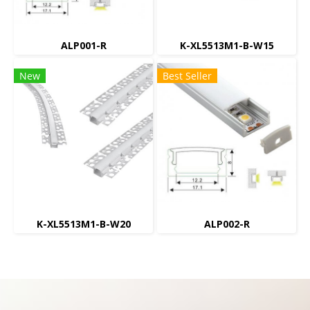
ALP001-R
K-XL5513M1-B-W15
New
Best Seller
K-XL5513M1-B-W20
ALP002-R